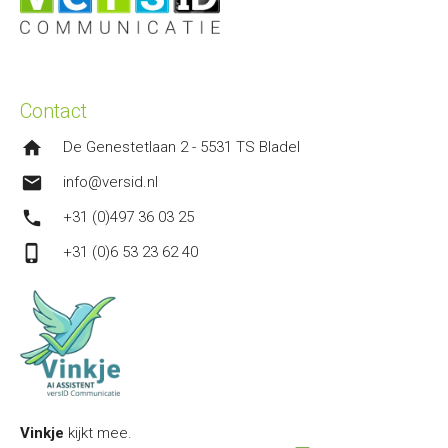
Contact
home
De Genestetlaan 2 - 5531 TS Bladel
mail
info@versid.nl
phone
+31 (0)497 36 03 25
phone_iphone
+31 (0)6 53 23 62 40
Vinkje
kijkt mee.