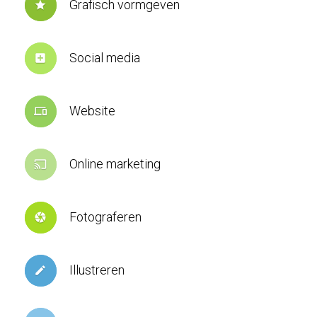
Grafisch vormgeven
star
Social media
add_box
Website
devices
Online marketing
cast
Fotograferen
camera
Illustreren
create