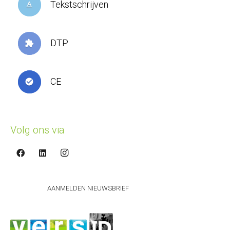
Tekstschrijven
text_format
DTP
extension
CE
check_circle
Volg ons via
AANMELDEN NIEUWSBRIEF