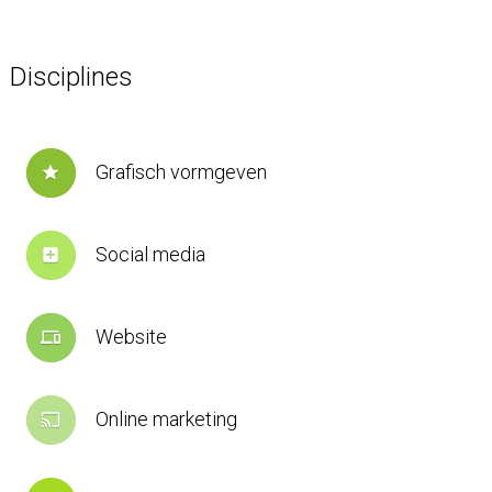
Disciplines
Grafisch vormgeven
star
Social media
add_box
Website
devices
Online marketing
cast