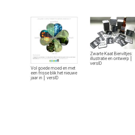
Zwarte Kaat Bierviltjes:
illustratie en ontwerp │
versID
Vol goede moed en met
een frisse blik het nieuwe
jaar in │ versID