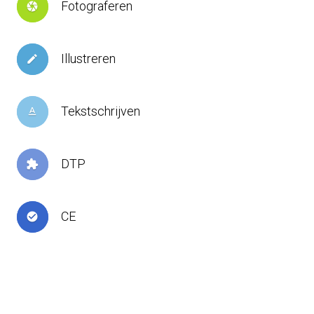
Fotograferen
camera
Illustreren
create
Tekstschrijven
text_format
DTP
extension
CE
check_circle