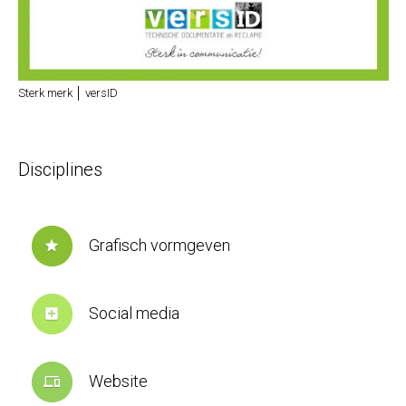
Sterk merk │ versID
Disciplines
Grafisch vormgeven
star
Social media
add_box
Website
devices