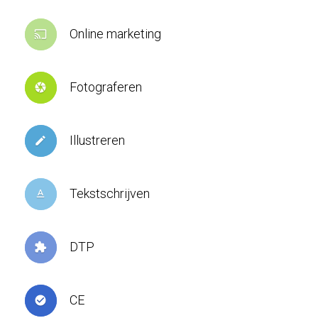
Online marketing
cast
Fotograferen
camera
Illustreren
create
Tekstschrijven
text_format
DTP
extension
CE
check_circle