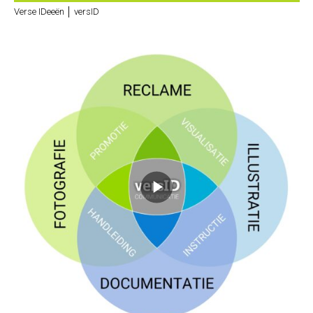
Verse IDeeën │ versID