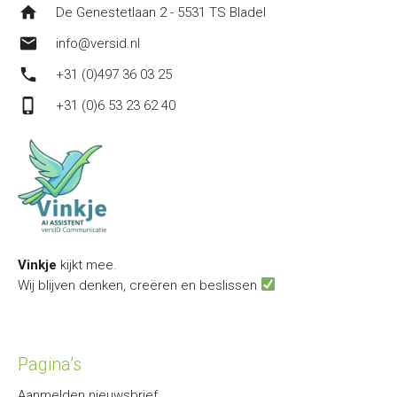
home
De Genestetlaan 2 - 5531 TS Bladel
mail
info@versid.nl
phone
+31 (0)497 36 03 25
phone_iphone
+31 (0)6 53 23 62 40
Vinkje
kijkt mee.
Wij blijven denken, creëren en beslissen
Pagina’s
Aanmelden nieuwsbrief