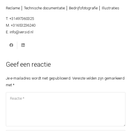
Reclame │ Technische documentatie │ Bedrijfsfotografie │ Illustraties
T. +31497360325
M. +31653236240
E. info@versid.nl
Geef een reactie
Je e-mailadres wordt niet gepubliceerd.
Vereiste velden zijn gemarkeerd
met
*