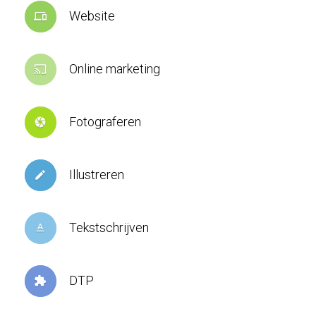
Website
devices
Online marketing
cast
Fotograferen
camera
Illustreren
create
Tekstschrijven
text_format
DTP
extension