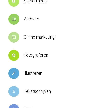
Social media
add_box
Website
devices
Online marketing
cast
Fotograferen
camera
Illustreren
create
Tekstschrijven
text_format