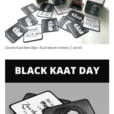
Zwarte Kaat Bierviltjes: illustratie en ontwerp │ versID