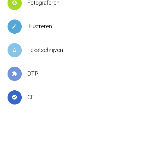
Fotograferen
camera
Illustreren
create
Tekstschrijven
text_format
DTP
extension
CE
check_circle