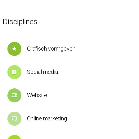
Disciplines
Grafisch vormgeven
star
Social media
add_box
Website
devices
Online marketing
cast