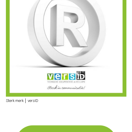
Sterk merk │ versID