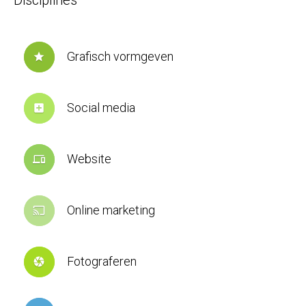
Grafisch vormgeven
star
Social media
add_box
Website
devices
Online marketing
cast
Fotograferen
camera