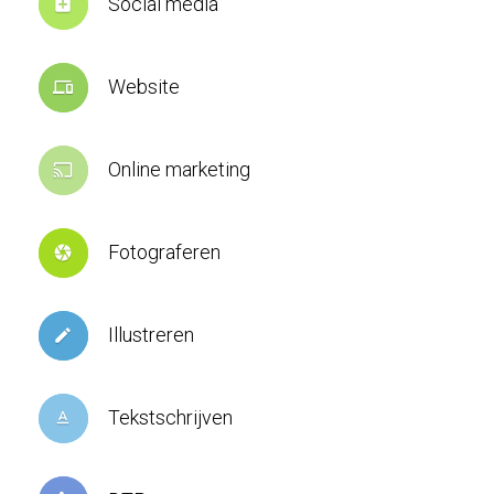
Social media
add_box
Website
devices
Online marketing
cast
Fotograferen
camera
Illustreren
create
Tekstschrijven
text_format