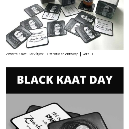
Zwarte Kaat Bierviltjes: illustratie en ontwerp │ versID