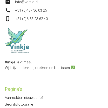
mail
info@versid.nl
phone
+31 (0)497 36 03 25
phone_iphone
+31 (0)6 53 23 62 40
Vinkje
kijkt mee.
Wij blijven denken, creëren en beslissen
Pagina’s
Aanmelden nieuwsbrief
Bedrijfsfotografie