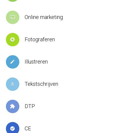
Online marketing
cast
Fotograferen
camera
Illustreren
create
Tekstschrijven
text_format
DTP
extension
CE
check_circle