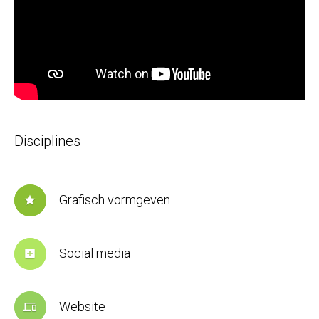
Disciplines
Grafisch vormgeven
star
Social media
add_box
Website
devices