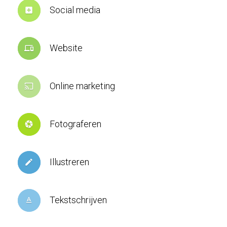
Social media
add_box
Website
devices
Online marketing
cast
Fotograferen
camera
Illustreren
create
Tekstschrijven
text_format