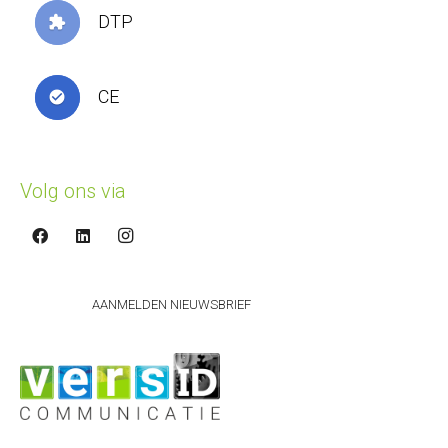
DTP
extension
CE
check_circle
Volg ons via
AANMELDEN NIEUWSBRIEF