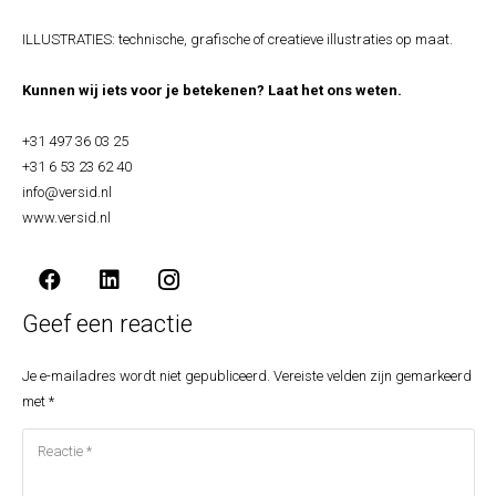
ILLUSTRATIES: technische, grafische of creatieve illustraties op maat.⁣
Kunnen wij iets voor je betekenen? Laat het ons weten.
+31 497 36 03 25⁣
+31 6 53 23 62 40⁣
info@versid.nl⁣
www.versid.nl⁣
Geef een reactie
Je e-mailadres wordt niet gepubliceerd.
Vereiste velden zijn gemarkeerd
met
*