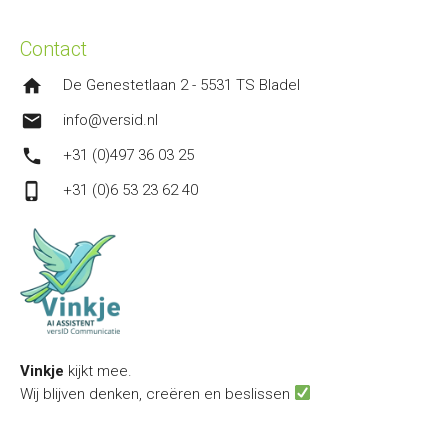
Contact
home
De Genestetlaan 2 - 5531 TS Bladel
mail
info@versid.nl
phone
+31 (0)497 36 03 25
phone_iphone
+31 (0)6 53 23 62 40
Vinkje
kijkt mee.
Wij blijven denken, creëren en beslissen