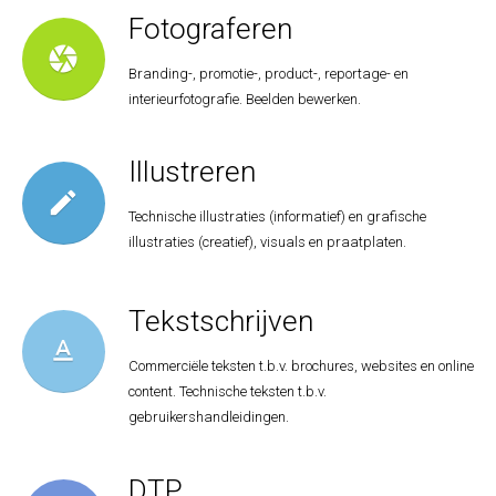
Fotograferen
camera
Branding-, promotie-, product-, reportage- en
interieurfotografie. Beelden bewerken.
Illustreren
create
Technische illustraties (informatief) en grafische
illustraties (creatief), visuals en praatplaten.
Tekstschrijven
text_format
Commerciële teksten t.b.v. brochures, websites en online
content. Technische teksten t.b.v.
gebruikershandleidingen.
DTP