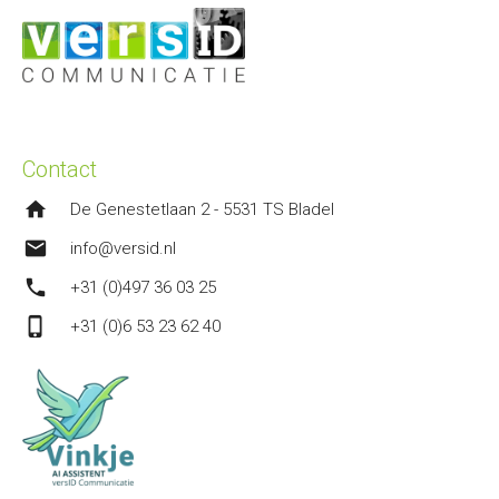
Contact
home
De Genestetlaan 2 - 5531 TS Bladel
mail
info@versid.nl
phone
+31 (0)497 36 03 25
phone_iphone
+31 (0)6 53 23 62 40