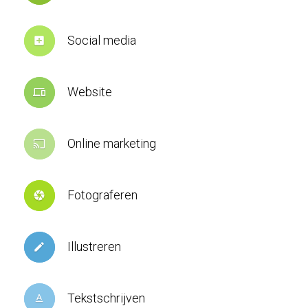
Social media
add_box
Website
devices
Online marketing
cast
Fotograferen
camera
Illustreren
create
Tekstschrijven
text_format