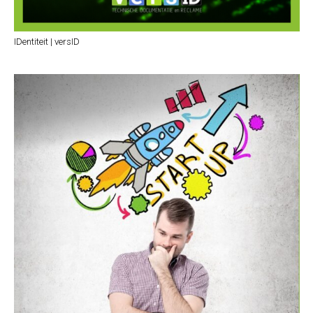
IDentiteit | versID