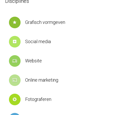
Disciplines
Grafisch vormgeven
star
Social media
add_box
Website
devices
Online marketing
cast
Fotograferen
camera