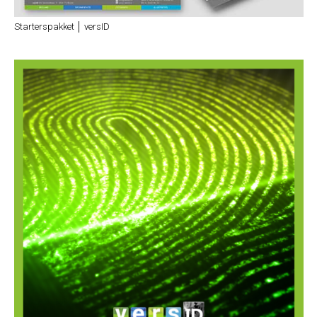
Starterspakket │ versID