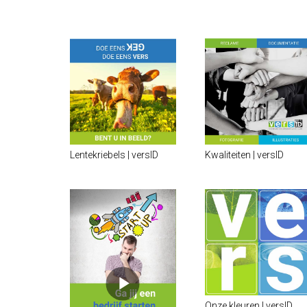
Lentekriebels | versID
Kwaliteiten | versID
Onze kleuren | versID