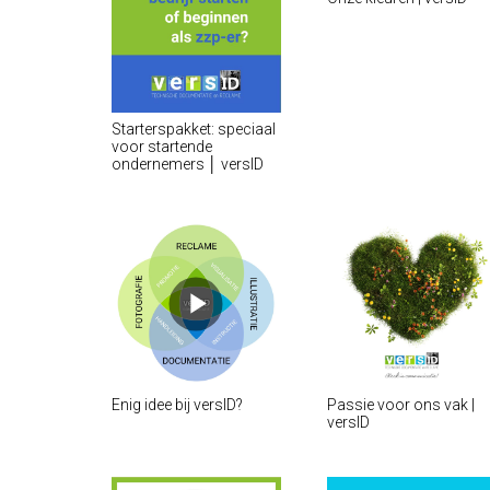
Starterspakket: speciaal
voor startende
ondernemers │ versID
Enig idee bij versID?
Passie voor ons vak |
versID