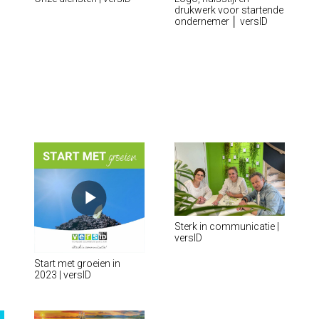
drukwerk voor startende
ondernemer │ versID
Sterk in communicatie |
versID
Start met groeien in
2023 | versID