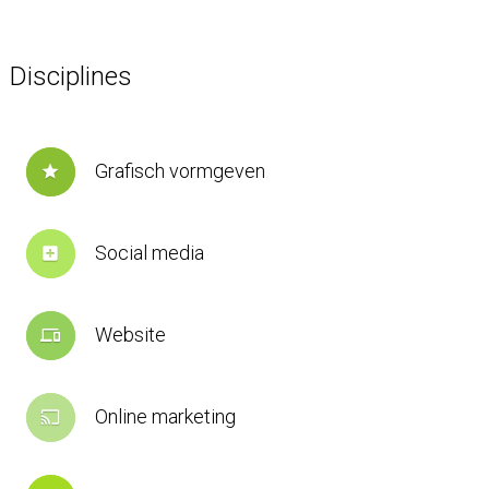
Disciplines
Grafisch vormgeven
star
Social media
add_box
Website
devices
Online marketing
cast