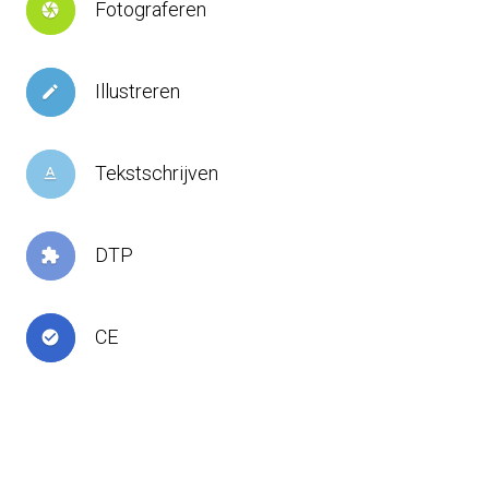
Fotograferen
camera
Illustreren
create
Tekstschrijven
text_format
DTP
extension
CE
check_circle