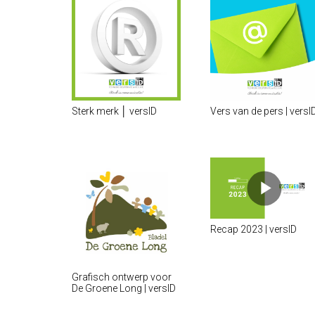
Sterk merk │ versID
Vers van de pers | versI
Recap 2023 | versID
Grafisch ontwerp voor
De Groene Long | versID