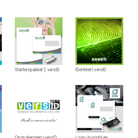
Starterspakket │ versID
IDentiteit | versID
Onze diensten | versID
Logo, huisstijl en