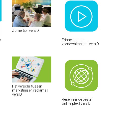
Zomertip | versID
D
Frisse start na
zomervakantie │ versID
Het verschil tussen
marketing en reclame |
versID
Reserveer de béste
online plek | versID