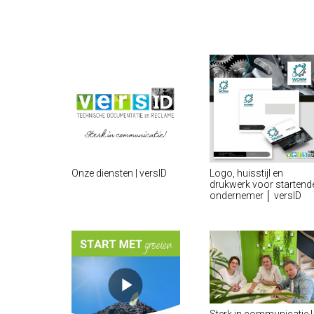
Onze diensten | versID
Logo, huisstijl en
drukwerk voor startend
ondernemer │ versID
Sterk in communicatie |