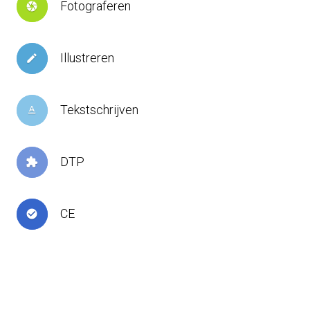
Fotograferen
camera
Illustreren
create
Tekstschrijven
text_format
DTP
extension
CE
check_circle