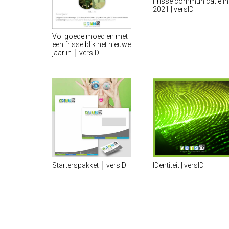
Frisse communicatie in
2021 | versID
Vol goede moed en met
een frisse blik het nieuwe
jaar in │ versID
Starterspakket │ versID
IDentiteit | versID