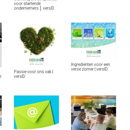
voor startende
ondernemers │ versID
Ingrediënten voor een
verse zomer | versID
Passie voor ons vak |
e
versID