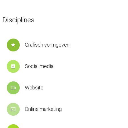
Disciplines
Grafisch vormgeven
star
Social media
add_box
Website
devices
Online marketing
cast