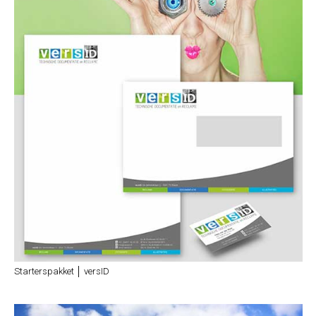
Starterspakket │ versID