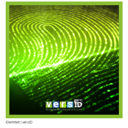
IDentiteit | versID