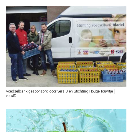
Voedselbank gesponsord door versID en Stichting Houtje Touwtje │
versID