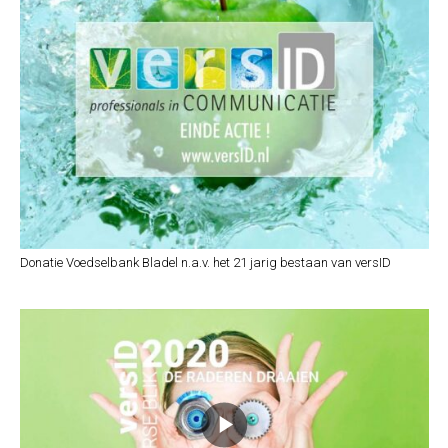
Donatie Voedselbank Bladel n.a.v. het 21 jarig bestaan van versID