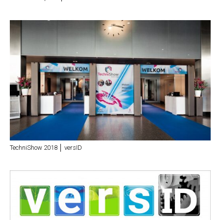
TechniShow 2018 │ versID