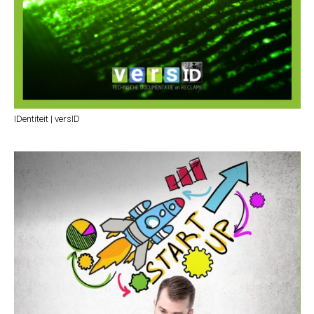
IDentiteit | versID