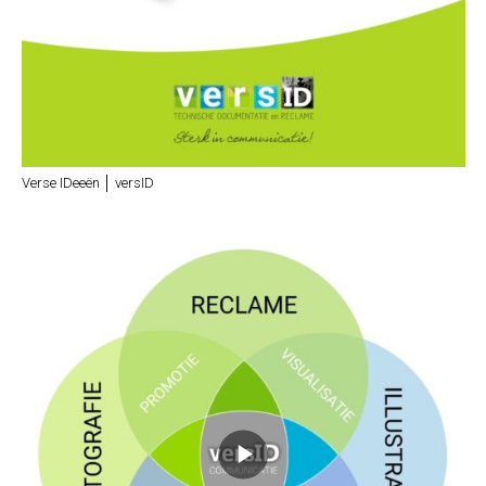
Verse IDeeën │ versID