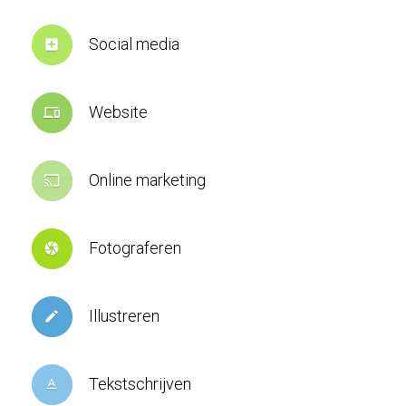
Social media
add_box
Website
devices
Online marketing
cast
Fotograferen
camera
Illustreren
create
Tekstschrijven
text_format